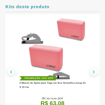
Kits deste produto
+
a
‹
›
PROMOÇÃO 15% OFF
2 Blocos de Apoio para Yoga em Eva Vermelho Liveup 23
X 15 Cm
de
por
R$ 73,98
R$ 63,08