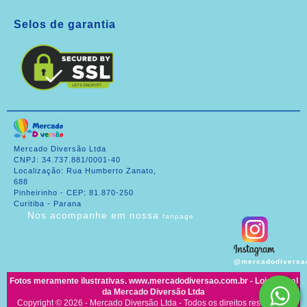
Selos de garantia
Mercado Diversão Ltda
CNPJ: 34.737.881/0001-40
Localização: Rua Humberto Zanato,
688
Pinheirinho - CEP: 81.870-250
Curitiba - Parana
Nos acompanhe em nossa
fanpage
@mercadodiversa
Fotos meramente ilustrativas. www.mercadodiversao.com.br - Loja virtual
da Mercado Diversão Ltda
Copyright © 2026 - Mercado Diversão Ltda - Todos os direitos reservados