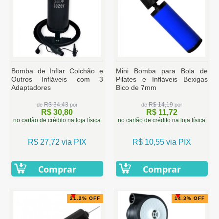
Bomba de Inflar Colchão e
Mini Bomba para Bola de
Outros Infláveis com 3
Pilates e Infláveis Bexigas
Adaptadores
Bico de 7mm
R$ 34,43
R$ 14,19
de
por
de
por
R$ 30,80
R$ 11,72
no cartão de crédito na loja física
no cartão de crédito na loja física
R$ 27,72 via PIX
R$ 10,55 via PIX
Comprar
Comprar
21.2% OFF
14.3% OFF