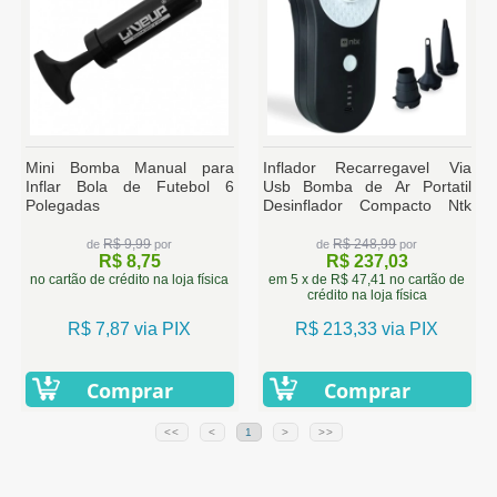
Mini Bomba Manual para
Inflador Recarregavel Via
Inflar Bola de Futebol 6
Usb Bomba de Ar Portatil
Polegadas
Desinflador Compacto Ntk
para Inflaveis
R$ 9,99
R$ 248,99
de
por
de
por
R$ 8,75
R$ 237,03
no cartão de crédito na loja física
em 5 x de R$ 47,41 no cartão de
crédito na loja física
R$ 7,87 via PIX
R$ 213,33 via PIX
Comprar
Comprar
<<
<
1
>
>>