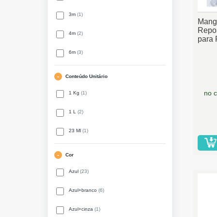
3m
(1)
Mang
Repo
4m
(2)
para 
6m
(3)
Conteúdo Unitário
no c
1 Kg
(1)
1 L
(2)
23 Ml
(1)
Cor
Azul
(23)
Azul+branco
(6)
Azul+cinza
(1)