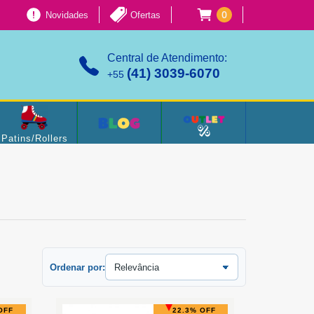
0
Novidades
Ofertas
Central de Atendimento:
(41) 3039-6070
+55
Patins/Rollers
Ordenar por:
OFF
22.3% OFF