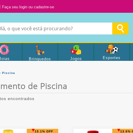
Faça seu login ou cadastre-se
Esportes
Boias
Jogos
Brinquedos
e Piscina
amento de Piscina
tos encontrados
15.1% OFF
13.6% 