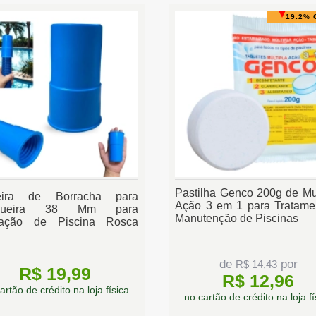
19.2% 
Pastilha Genco 200g de Mul
eira de Borracha para
Ação 3 em 1 para Tratame
gueira 38 Mm para
Manutenção de Piscinas
ração de Piscina Rosca
rda Nautilus
de
por
R$ 14,43
R$ 19,99
R$ 12,96
artão de crédito na loja física
no cartão de crédito na loja fí