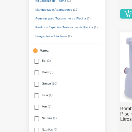
Kit Limpeza de Piscina
(1)
Mangueiras e Adaptadores
(15)
Peneiras para Tratamento de Piscina
(6)
Produtos Especiais Tratamento de Piscina
(1)
Reagentes e Fita Teste
(2)
Marca
Bel
(3)
Gaim
(8)
Genco
(10)
Kala
(1)
Mor
(6)
Bomb
Pisc
Nautika
(1)
Litro
Nautilus
(6)