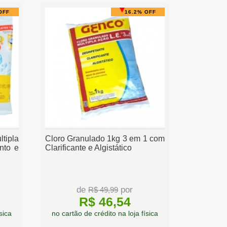
OFF
16.2% OFF
tipla
Cloro Granulado 1kg 3 em 1 com
nto e
Clarificante e Algistático
de
por
R$ 49,99
R$ 46,54
sica
no cartão de crédito na loja física