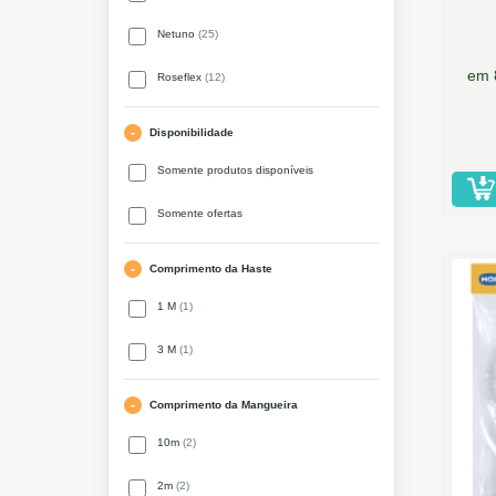
Netuno
(25)
em 
Roseflex
(12)
Disponibilidade
Somente produtos disponíveis
Somente ofertas
Comprimento da Haste
1 M
(1)
3 M
(1)
Comprimento da Mangueira
10m
(2)
2m
(2)