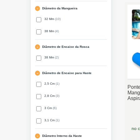
Diâmetro da Mangueira
32 Mm
(10)
38 Mm
(4)
Diâmetro de Encaixe da Rosca
38 Mm
(2)
Diâmetro de Encaixe para Haste
2,5 Cm
(1)
Pont
Man
2,8 Cm
(3)
Aspi
Esque
3 Cm
(6)
3,1 Cm
(1)
no c
Diâmetro Interno da Haste