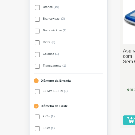
Branco
(10)
Branco+azul
(3)
Branco+cinza
(2)
Cinza
(3)
Aspir
Colorido
(1)
com 
Sem 
Transparente
(1)
Diâmetro da Entrada
em 
32 Mm 1,3 Pol
(3)
Diâmetro da Haste
2 Cm
(1)
3 Cm
(6)