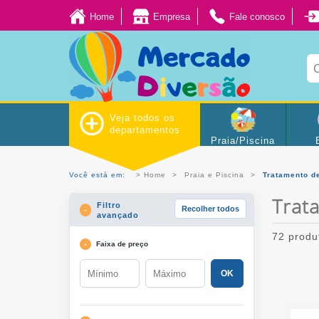
Home
Empresa
Fale conosco
Veja todos os
departamentos
Praia/Piscina
Você está em:
Home
Praia e Piscina
Tratamento d
Trat
Filtro
Recolher todos
avançado
72 produ
Faixa de preço
OK