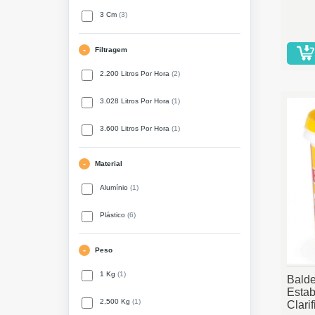
3 Cm
(3)
Filtragem
2.200 Litros Por Hora
(2)
3.028 Litros Por Hora
(1)
3.600 Litros Por Hora
(1)
Material
Alumínio
(1)
Plástico
(6)
Peso
1 Kg
(1)
Bal
Esta
2,500 Kg
(1)
Clarif