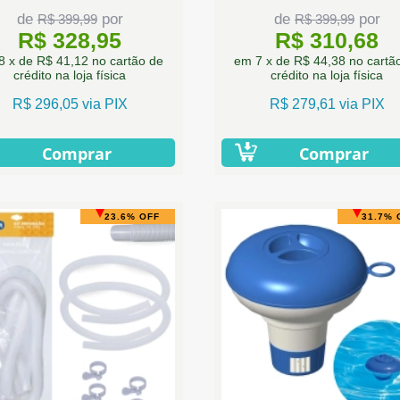
de
por
de
por
R$ 399,99
R$ 399,99
R$ 328,95
R$ 310,68
8 x de R$ 41,12 no cartão de
em 7 x de R$ 44,38 no cartã
crédito na loja física
crédito na loja física
R$ 296,05 via PIX
R$ 279,61 via PIX
Comprar
Comprar
23.6% OFF
31.7% 