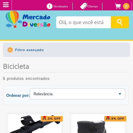
0
Novidades
Ofertas
Filtro avançado
Bicicleta
6 produtos encontrados
Ordenar por:
31.3% OFF
28.9% OFF