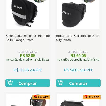
Bolsa para Bicicleta Bike de
Bolsa para Bicicleta de Selim
Selim Range Preto
City Preto
R$ 70,24
R$ 67,13
de
por
de
por
R$ 62,85
R$ 60,06
no cartão de crédito na loja física
no cartão de crédito na loja física
R$ 56,56 via PIX
R$ 54,05 via PIX
Comprar
Comprar
28.9% OFF
19.5% OFF