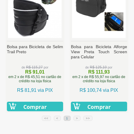
Bolsa para Bicicleta de Selim
Bolsa para Bicicleta Alforge
Trail Preto
View Preta Touch Screen
para Celular
R$ 115,27
R$ 125,10
de
por
de
por
R$ 91,01
R$ 111,93
em 2 x de R$ 45,51 no cartão de
em 2 x de R$ 55,97 no cartão de
crédito na loja física
crédito na loja física
R$ 81,91 via PIX
R$ 100,74 via PIX
Comprar
Comprar
<<
<
1
>
>>