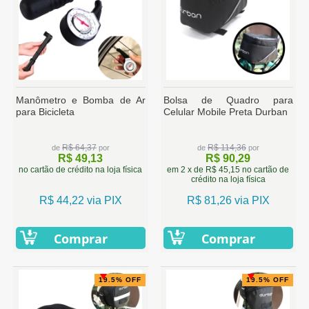
Manômetro e Bomba de Ar
Bolsa de Quadro para
para Bicicleta
Celular Mobile Preta Durban
R$ 64,37
R$ 114,36
de
por
de
por
R$ 49,13
R$ 90,29
no cartão de crédito na loja física
em 2 x de R$ 45,15 no cartão de
crédito na loja física
R$ 44,22 via PIX
R$ 81,26 via PIX
Comprar
Comprar
19.5% OFF
19.5% OFF