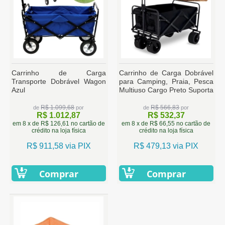
Carrinho de Carga
Carrinho de Carga Dobrável
Transporte Dobrável Wagon
para Camping, Praia, Pesca
Azul
Multiuso Cargo Preto Suporta
Ate 60 Kg
R$ 1.099,68
R$ 566,83
de
por
de
por
R$ 1.012,87
R$ 532,37
em 8 x de R$ 126,61 no cartão de
em 8 x de R$ 66,55 no cartão de
crédito na loja física
crédito na loja física
R$ 911,58 via PIX
R$ 479,13 via PIX
Comprar
Comprar