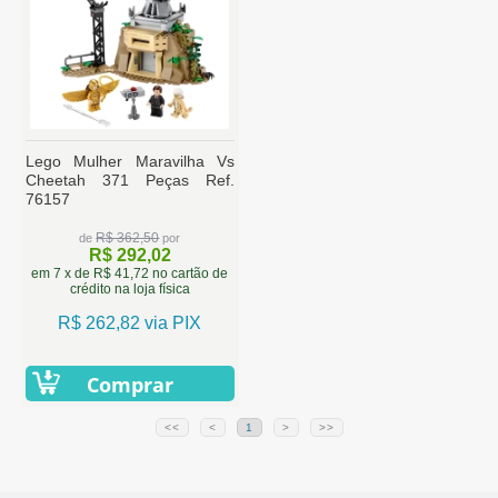
Lego Mulher Maravilha Vs
Cheetah 371 Peças Ref.
76157
R$ 362,50
de
por
R$ 292,02
em 7 x de R$ 41,72 no cartão de
crédito na loja física
R$ 262,82 via PIX
Comprar
<<
<
1
>
>>