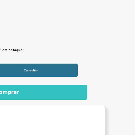
de em estoque!
Consultar
omprar