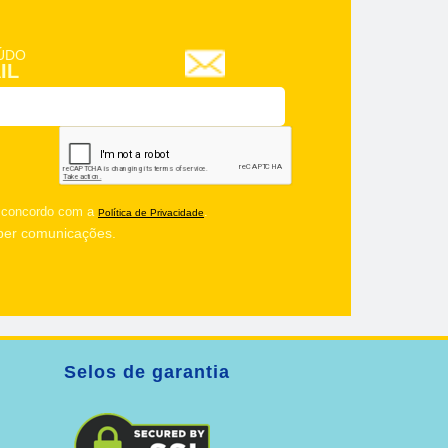
ÚDO
IL
u concordo com a
.
Política de Privacidade
ber comunicações.
Selos de garantia