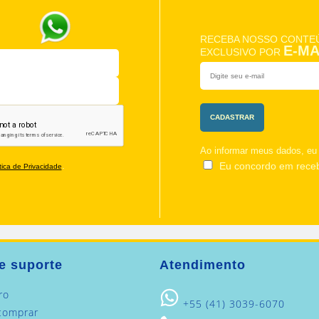
RECEBA NOSSO CONTE
E-MA
EXCLUSIVO POR
Ao informar meus dados, e
Eu concordo em rece
.
tica de Privacidade
e suporte
Atendimento
ro
+55 (41) 3039-6070
comprar