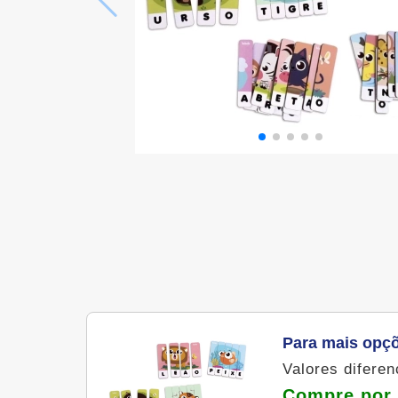
Para mais opç
Valores difere
Compre por 