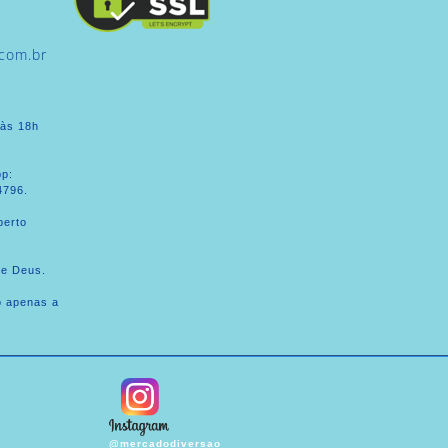
com.br
 às 18h
pp:
4796.
erto
de Deus.
o apenas a
@mercadodiversao