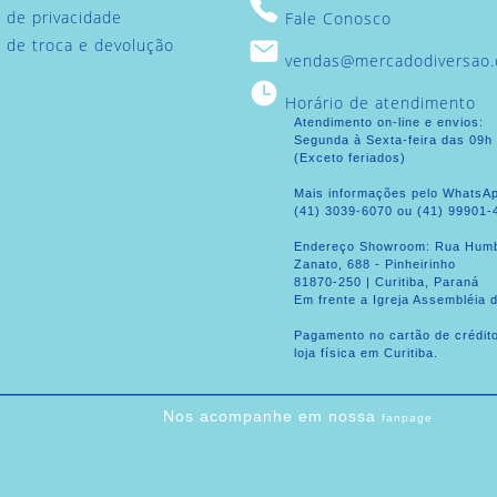
a de privacidade
Fale Conosco
ca de troca e devolução
vendas@mercadodiversao.
Horário de atendimento
Atendimento on-line e envios:
Segunda à Sexta-feira das 09h
(Exceto feriados)
Mais informações pelo WhatsA
(41) 3039-6070 ou (41) 99901-
Endereço Showroom: Rua Humb
Zanato, 688 - Pinheirinho
81870-250 | Curitiba, Paraná
Em frente a Igreja Assembléia 
Pagamento no cartão de crédit
loja física em Curitiba.
Nos acompanhe em nossa
fanpage