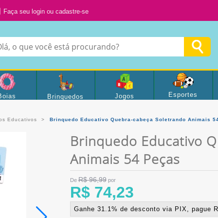
Faça seu login ou cadastre-se
Esportes
Boias
Jogos
Brinquedos
os Educativos
Brinquedo Educativo Quebra-cabeça Soletrando Animais 5
Brinquedo Educativo Q
Animais 54 Peças
R$ 96,99
De
por
R$ 74,23
Ganhe 31.1% de desconto via PIX, pague R