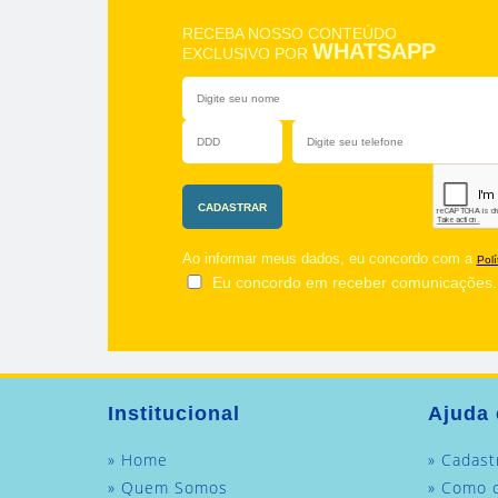
RECEBA NOSSO CONTEÚDO
WHATSAPP
EXCLUSIVO POR
Ao informar meus dados, eu concordo com a
Polí
Eu concordo em receber comunicações.
Institucional
Ajuda 
» Home
» Cadast
» Quem Somos
» Como 