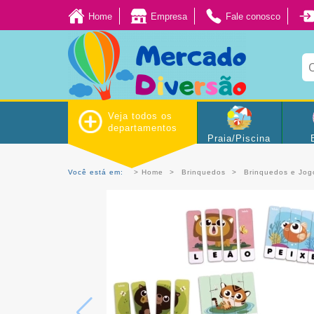
Home
Empresa
Fale conosco
Veja todos os
departamentos
Praia/Piscina
Você está em:
Home
Brinquedos
Brinquedos e Jog