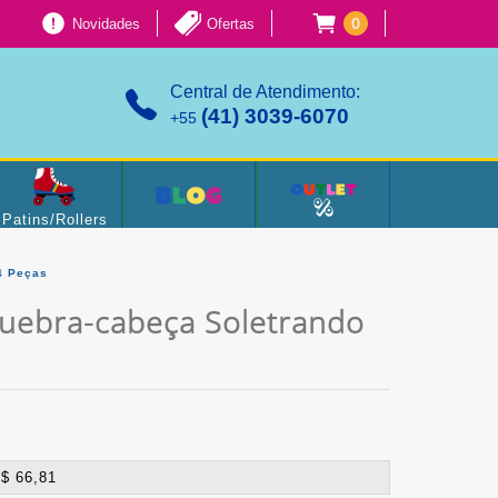
0
Novidades
Ofertas
Central de Atendimento:
(41) 3039-6070
+55
Patins/Rollers
4 Peças
uebra-cabeça Soletrando
$ 66,81